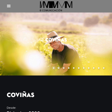
Inicio
Clientes
COVIÑAS
Nosotros
Contacto
COVIÑAS
©2025 Mdecomunicación
Desde: